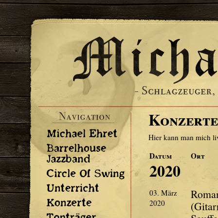
Michael
Ehret
-
Schlagzeuger,
Lehrer,
Maler
&
Autor
Navigation
Konzerte
Michael
Hier kann man mich liv
Ehret
Barrelhouse
Datum
Ort
Jazzband
2020
Circle
Of
Unterricht
Swing
Roman
03. März
Konzerte
2020
(Gitar
Tonträger