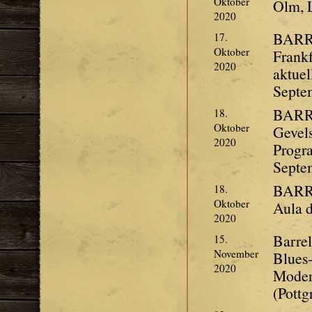
Oktober
Olm, 
2020
BARR
17.
Oktober
Frankf
2020
aktuel
Septe
BARR
18.
Oktober
Gevels
2020
Progr
Septe
BARR
18.
Oktober
Aula 
2020
Barre
15.
November
Blues
2020
Moder
(Pottg