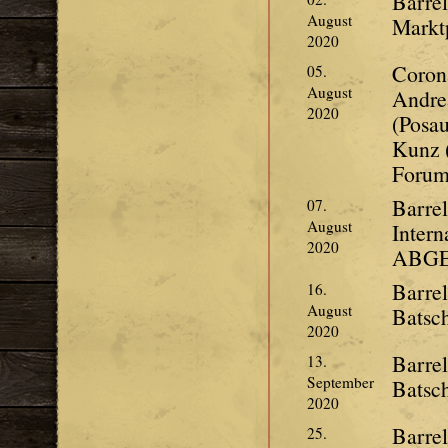
Barre
August
Markt
2020
Coron
05.
August
Andre
2020
(Posau
Kunz (
Forum
Barre
07.
August
Intern
2020
ABG
Barre
16.
August
Batsc
2020
Barre
13.
September
Batsc
2020
Barre
25.