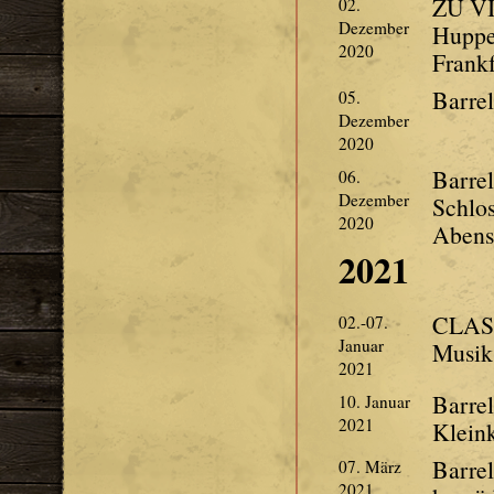
ZU VI
02.
Dezember
Hupper
2020
Frankf
Barre
05.
Dezember
2020
Barre
06.
Dezember
Schlo
2020
Abens
2021
CLASS
02.-07.
Januar
Musik
2021
Barre
10. Januar
2021
Klein
Barre
07. März
2021