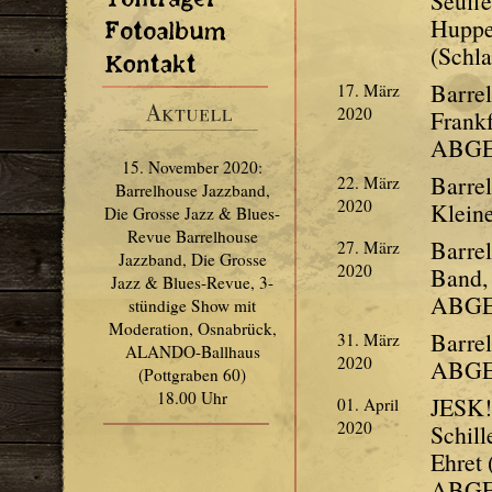
Seuffe
Hupper
Fotoalbum
(Schla
Kontakt
Aktuell
Barre
17. März
2020
Frankf
ABG
15. November 2020:
Barrel
22. März
Barrelhouse Jazzband,
2020
Klei
Die Grosse Jazz & Blues-
Revue Barrelhouse
Barre
27. März
Jazzband, Die Grosse
2020
Band,
Jazz & Blues-Revue, 3-
ABGES
stündige Show mit
Moderation, Osnabrück,
Barrel
31. März
ALANDO-Ballhaus
2020
ABGES
(Pottgraben 60)
18.00 Uhr
JESK! 
01. April
2020
Schill
Ehret 
ABG